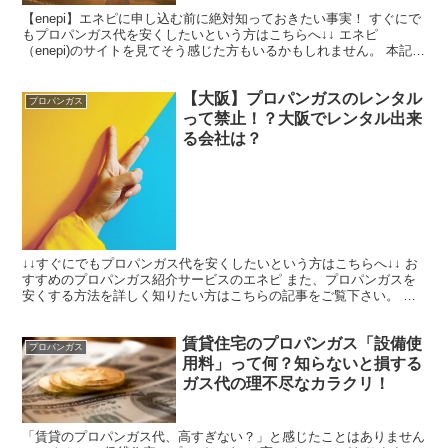
【enepi】エネピに申し込む前に絶対知っておきたい事実！ すぐにで
もプロパンガス代を安くしたいという方はこちらへ↓↓ エネピ
（enepi)のサイトを見てそう感じた方もいるかもしれません。 本記事
は、エネピ（enepi)に対してそんな疑問、...
【大阪】プロパンガスのレンタル
プロパンガス
って禁止！？大阪でレンタル出来
る会社は？
↓↓すぐにでもプロパンガス代を安くしたいという方はこちらへ↓↓ お
すすめのプロパンガス紹介サービスのエネピ また、プロパンガスを
安くする方法を詳しく知りたい方はこちらの記事をご覧下さい。 プ
ロパンガスが高いはウソ！本当は安いプロパンガス代【...
賃貸住宅のプロパンガス「設備使
プロパンガス
用料」って何？知らないと損する
ガス代の理不尽なカラクリ！
「賃貸のプロパンガス代、高すぎない？」と感じたことはありません