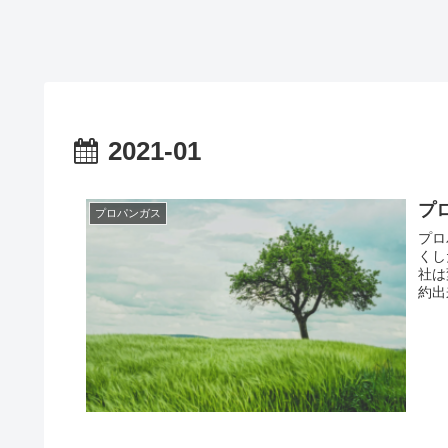
2021-01
プ
プロパンガス
プロ
くし
社は
約出